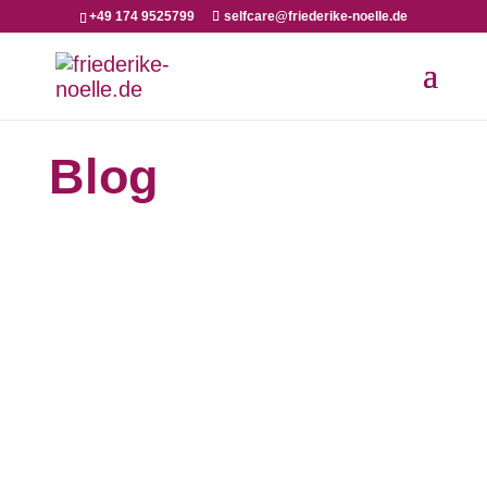
+49 174 9525799
selfcare@friederike-noelle.de
Blog
Ich habe mit dem Selfcare Café ein Netzwerk
gegründet. Ein Netzwerk, das in zwei
Richtungen wirken...